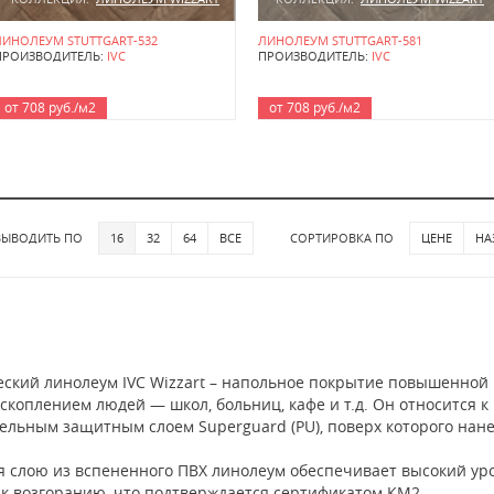
ЛИНОЛЕУМ STUTTGART-532
ЛИНОЛЕУМ STUTTGART-581
ПРОИЗВОДИТЕЛЬ:
IVC
ПРОИЗВОДИТЕЛЬ:
IVC
от 708 руб./м2
от 708 руб./м2
ВЫВОДИТЬ ПО
16
32
64
ВСЕ
СОРТИРОВКА ПО
ЦЕНЕ
НА
ский линолеум IVC Wizzart – напольное покрытие повышенной
скоплением людей — школ, больниц, кафе и т.д. Он относится к
ельным защитным слоем Superguard (PU), поверх которого нане
я слою из вспененного ПВХ линолеум обеспечивает высокий урове
 к возгоранию, что подтверждается сертификатом КМ2.