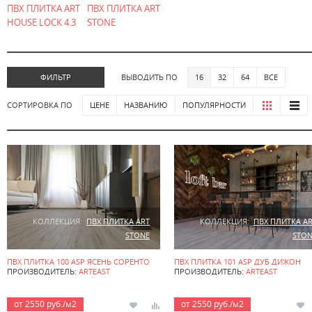
ПВХ ПЛИТКА ART
ПВХ ПЛИТКА ART
HOUSE LOCK 4.3
STONE
ФИЛЬТР
ВЫВОДИТЬ ПО
16
32
64
ВСЕ
СОРТИРОВКА ПО
ЦЕНЕ
НАЗВАНИЮ
ПОПУЛЯРНОСТИ
КОЛЛЕКЦИЯ:
ПВХ ПЛИТКА ART
КОЛЛЕКЦИЯ:
ПВХ ПЛИТКА A
STONE
STON
ПВХ ПЛИТКА 100 ASP ЯСЕНЬ СОРЕНТО
ПВХ ПЛИТКА 101 ASP ДУБ ДИЖОН
ПРОИЗВОДИТЕЛЬ:
ARTEAST
ПРОИЗВОДИТЕЛЬ:
ARTEAST
от 2550 руб./м2
от 2550 руб./м2