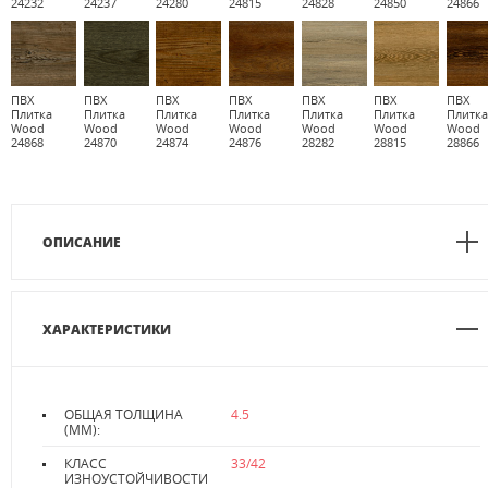
24232
24237
24280
24815
24828
24850
24866
ПВХ
ПВХ
ПВХ
ПВХ
ПВХ
ПВХ
ПВХ
Плитка
Плитка
Плитка
Плитка
Плитка
Плитка
Плитк
Wood
Wood
Wood
Wood
Wood
Wood
Wood
24868
24870
24874
24876
28282
28815
28866
ОПИСАНИЕ
ХАРАКТЕРИСТИКИ
ОБЩАЯ ТОЛЩИНА
4.5
(ММ):
КЛАСС
33/42
ИЗНОУСТОЙЧИВОСТИ